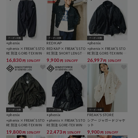
クーポン対象
クーポン対象
クーポン対象
+phenix
RED KAP
+phenix
+phenix × FREAK'S STO
RED KAP × FREAK'S STO
+phenix × FREAK'S STO
RE 別注 GORE-TEX WIND
RE 別注 SHORT LENGTH
RE 別注 GORE-TEX WIND
STOPPER PACKABLE SLA
コーデュロイ トラッカー
STOPPER 3WAY HARRING
16,830
9,900
26,997
10%OFF
10%OFF
10%OFF
円
円
円
CKS【セットアップ対
ジャケット
TON JACKET
応】
クーポン対象
クーポン対象
クーポン対象
+phenix
+phenix
FREAK'S STORE
+phenix × FREAK'S STO
+phenix × FREAK'S STO
シアー ジャガードジャケ
RE 別注 GORE-TEX WIND
RE 別注 GORE-TEX WIND
ット
STOPPER SHORT MODS
STOPPER M65 MODS CO
19,800
22,473
9,900
10%OFF
10%OFF
10%OFF
円
円
円
COAT
AT