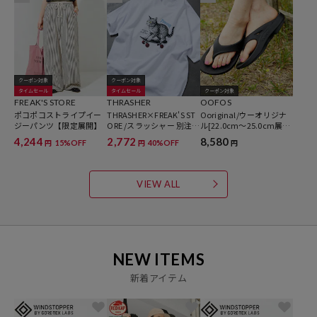
クーポン対象
クーポン対象
タイムセール
タイムセール
クーポン対象
FREAK'S STORE
THRASHER
OOFOS
ポコポコストライプイー
THRASHER×FREAK'S ST
Ooriginal/ウーオリジナ
ジーパンツ【限定展開】
ORE /スラッシャー 別注
ル[22.0cm～25.0cm展
ビッグシルエット アニマ
開]
4,244
2,772
8,580
15%OFF
40%OFF
円
円
円
ルプリント クルーネック
Tシャツ / CAT 【限定展
開】
VIEW ALL
NEW ITEMS
新着アイテム