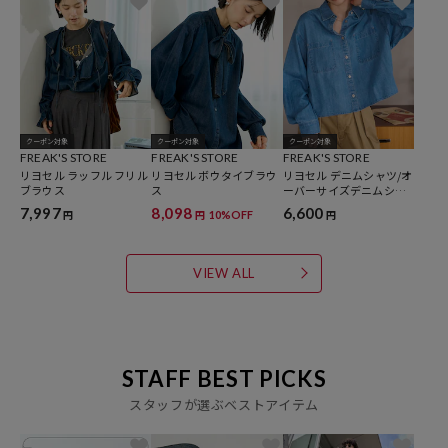
クーポン対象
クーポン対象
クーポン対象
FREAK'S STORE
FREAK'S STORE
FREAK'S STORE
リヨセル ラッフル フリル
リヨセル ボウタイブラウ
リヨセル デニムシャツ/オ
ブラウス
ス
ーバーサイズデニムシャ
ツ
7,997
8,098
6,600
10%OFF
円
円
円
VIEW ALL
STAFF BEST PICKS
スタッフが選ぶベストアイテム