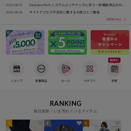
2026.08.07
Daytona Park システムメンテナンスに伴う一部機能停止のお
知らせ
2026.08.06
サイトアクセス不具合に関するお詫びとご報告
VIEW ALL
ショップ
新着商品
セール
カテゴリ
早割
RANKING
毎日更新！いま売れているアイテム
1
2
3