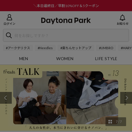
ニューを閉じる
＼本日最終日／早割10%OFF＆5クーポン
ログイン
お知らせ
#アークテリクス
#Needles
#楽ちんセットアップ
#UMBRO
#MARY
MEN
WOMEN
LIFE STYLE
1
/
7