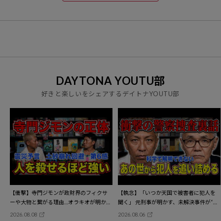
DAYTONA YOUTU部
好きと楽しいをシェアするデイトナYOUTU部
【衝撃】寺門ジモンが政財界のフィクサ
【執念】「いつか天国で被害者に犯人を
ーや大物と繋がる理由…オラキオが明かす
聞く」 元刑事が明かす、未解決事件が“ひ
「この人はマジで人を●せるほど強
ょんなこと”で解決する本当の理由
2026.08.08
2026.08.06
い」 3.11震災の前兆、土砂崩れを予言。