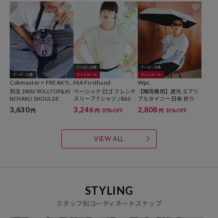
クーポン対象
クーポン対象
クーポン対象
タイムセール
タイムセール
Cobmaster × FREAK'S S
MA Firsthand
Wpc.
TORE
別注 2WAY ROLLTOP&KI
ベーシック ロゴ フレンチ
【晴雨兼用】遮光 エアリ
NCHAKU SHOULDE
スリーブ Tシャツ / BASIC
アルタイニー 日傘 折りた
LOGO FRENCH SLEEVE T
たみ
3,630
3,246
2,808
35%OFF
31%OFF
円
円
円
EE 【限定展開】
VIEW ALL
STYLING
スタッフ別コーディネートスナップ