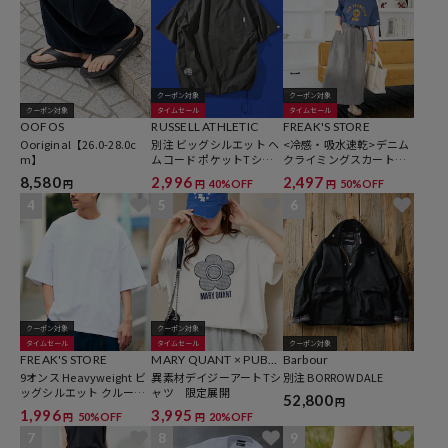
クーポン対象
クーポン対象
クーポン対象
タイムセール
タイムセール
OOFOS
RUSSELL ATHLETIC
FREAK'S STORE
Ooriginal【26.0-28.0c
別注 ビッグシルエット ヘ
<冷感・吸水速乾>デニム
m】
ムコード ポケットTシャ
クライミングスカート
ツ / 吸湿速乾 【限定展
【限定展開】
8,580
2,996
2,497
40%OFF
50%OFF
円
円
円
開】
4
5
6
クーポン対象
クーポン対象
タイムセール
タイムセール
クーポン対象
FREAK'S STORE
MARY QUANT × PUBL
Barbour
9オンス Heavyweight ビ
UX
異素材デイジーアートTシ
別注 BORROWDALE
ッグシルエット クルーネ
ャツ 限定展開
52,800
円
ック ポケットTシャツ/ヘ
1,996
3,995
50%OFF
20%OFF
円
円
ビーウェイト 【限定展
開】
7
8
9