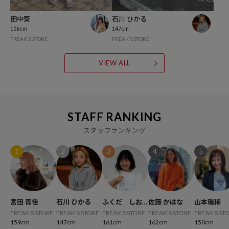
田中葵
石川 ひかる
156cm
147cm
FREAK'S STORE
FREAK'S STORE
VIEW ALL
STAFF RANKING
スタッフランキング
1
2
3
4
5
宮田 青佳
石川 ひかる
ふくだ しお
佐藤 かはな
山本瑞稀
り
FREAK'S STORE
FREAK'S STORE
FREAK'S STORE
FREAK'S STORE
FREAK'S ST
159cm
147cm
161cm
162cm
150cm