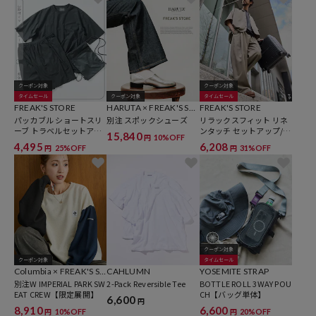
クーポン対象
クーポン対象
タイムセール
クーポン対象
タイムセール
FREAK'S STORE
HARUTA × FREAK'S ST
FREAK'S STORE
パッカブル ショートスリ
ORE
別注 スポックシューズ
リラックスフィット リネ
ーブ トラベルセットアッ
ンタッチ セットアップ/オ
15,840
10%OFF
円
プ Fabric by SOLOTEX(R)
ープンカラーシャツ/ワイ
4,495
6,208
25%OFF
31%OFF
円
円
ミニバッグ付き 吸水速乾
ドスラックス 【限定展
開】
クーポン対象
クーポン対象
タイムセール
Columbia × FREAK'S ST
CAHLUMN
YOSEMITE STRAP
ORE
別注W IMPERIAL PARK SW
2-Pack Reversible Tee
BOTTLE ROLL 3WAY POU
EAT CREW【限定展開】
CH【バッグ単体】
6,600
円
8,910
6,600
10%OFF
20%OFF
円
円