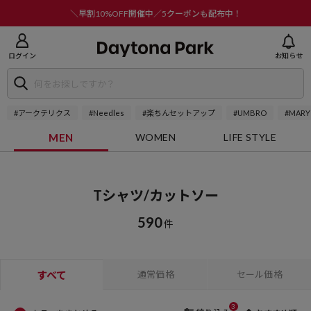
ニューを閉じる
＼早割10%OFF開催中／5クーポンも配布中！
ログイン
お知らせ
#アークテリクス
#Needles
#楽ちんセットアップ
#UMBRO
#MARY
MEN
WOMEN
LIFE STYLE
Tシャツ/カットソー
590
件
すべて
通常価格
セール価格
3