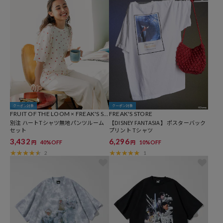
クーポン対象
クーポン対象
FRUIT OF THE LOOM × FREAK'S ST
FREAK'S STORE
ORE
別注 ハートTシャツ無地パンツルーム
【DISNEY FANTASIA】 ポスターバック
セット
プリント Tシャツ
3,432
6,296
40%OFF
10%OFF
円
円
2
1