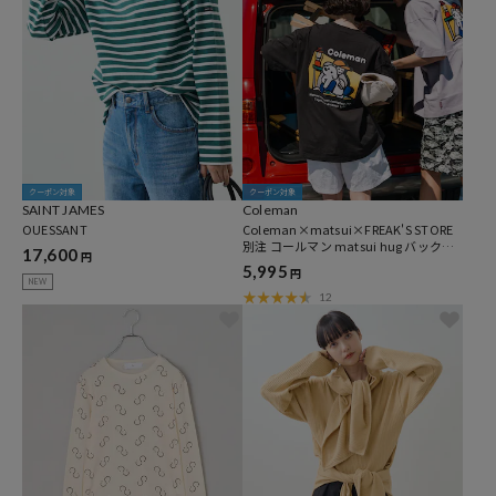
クーポン対象
クーポン対象
SAINT JAMES
Coleman
OUESSANT
Coleman×matsui×FREAK'S STORE
別注 コールマン matsui hug バックプ
17,600
円
リント クルーネック 半袖Tシャツ
5,995
円
NEW
12