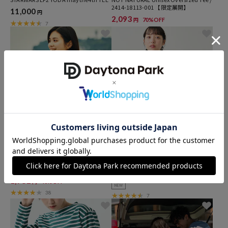
2414-18113-001 【限定展開】
11,000
円
2,093
70%OFF
円
7
クーポン対象
クーポン対象
FREAK'S STORE
SAINT JAMES
ローソン×FREAK'S STORE リラックス
OUESSANT SOLID
フィット ラッシュガード クルーネック
17,600
円
Tシャツ
1,782
40%OFF
円
NEW
38
7