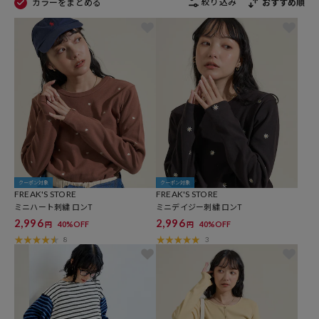
絞り込み
カラーをまとめる
おすすめ順
クーポン対象
クーポン対象
FREAK'S STORE
FREAK'S STORE
ミニハート刺繍 ロンT
ミニデイジー刺繍 ロンT
2,996
2,996
40%OFF
40%OFF
円
円
8
3