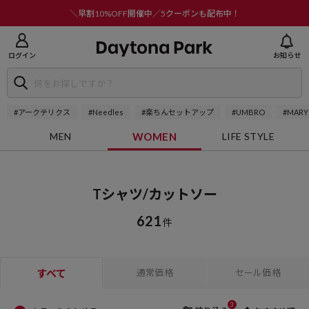
ニューを閉じる
＼早割10%OFF開催中／5クーポンも配布中！
ログイン
お知らせ
#アークテリクス
#Needles
#楽ちんセットアップ
#UMBRO
#MARY
MEN
WOMEN
LIFE STYLE
Tシャツ/カットソー
621
件
すべて
通常価格
セール価格
3