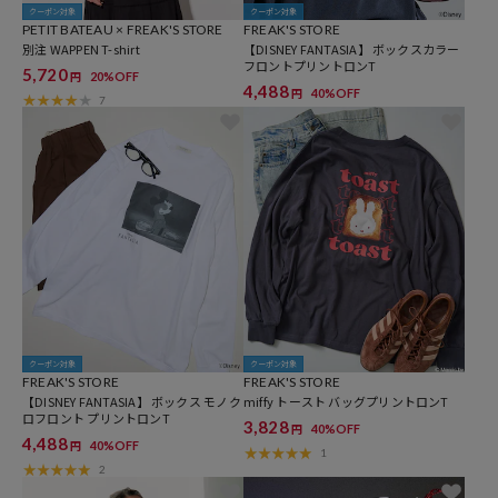
クーポン対象
クーポン対象
PETIT BATEAU × FREAK'S STORE
FREAK'S STORE
別注 WAPPEN T-shirt
【DISNEY FANTASIA】 ボックスカラー
フロントプリントロンT
5,720
20%OFF
円
4,488
40%OFF
円
7
クーポン対象
クーポン対象
FREAK'S STORE
FREAK'S STORE
【DISNEY FANTASIA】 ボックス モノク
miffy トースト バッグプリントロンT
ロフロント プリントロンT
3,828
40%OFF
円
4,488
40%OFF
円
1
2