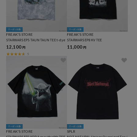
クーポン対象
クーポン対象
FREAK'S STORE
FREAK'S STORE
STARWARS EP5 TAUN TAUN TEE t-dye
STARWARS EP8 KV TEE
12,100
11,000
円
円
5
クーポン対象
クーポン対象
FREAK'S STORE
SPLR
STARWARS EP2 YODA maythe4th TEE
NOT NATURAL Unisex Oversized Tee /