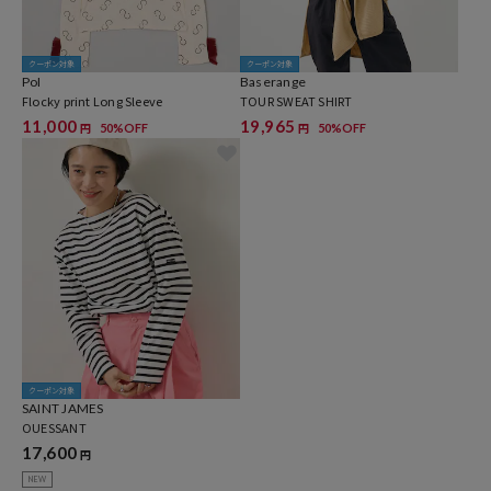
クーポン対象
クーポン対象
PoI
Baserange
Flocky print Long Sleeve
TOUR SWEAT SHIRT
11,000
19,965
50%OFF
50%OFF
円
円
クーポン対象
SAINT JAMES
OUESSANT
17,600
円
NEW