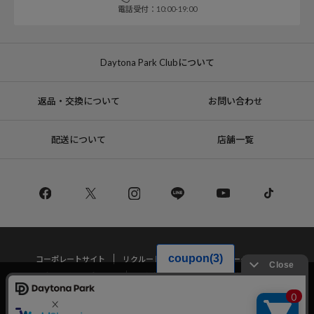
電話受付：10:00-19:00
Daytona Park Clubについて
返品・交換について
お問い合わせ
配送について
店舗一覧
コーポレートサイト
リクルート
サステナブルマークについて
プライバシーポリシー
特定商取引法・古物営業法に基づく表記
当サイトでは利用体験の向上およびコンテンツの最適な提供、トラフィック
の分析を目的としてCookieを使用しています。
サイトの閲覧を継続された場合、Cookieの利用に同意したことものといたし
Copyright © DAYTONA INTERNATIONAL Co.,Ltd All Rights Reserved.