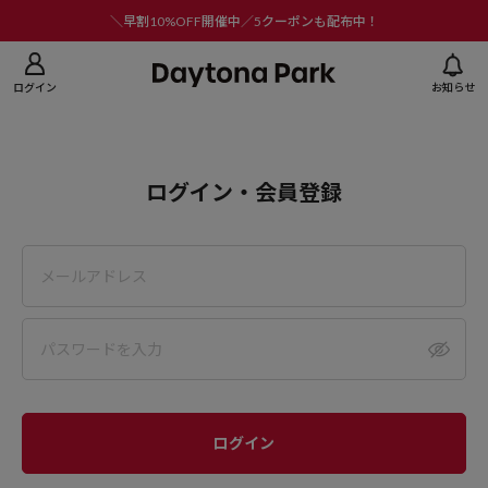
ニューを閉じる
＼早割10%OFF開催中／5クーポンも配布中！
ログイン
お知らせ
ログイン・会員登録