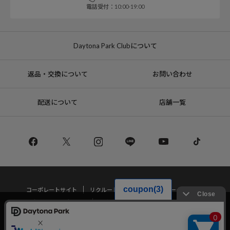
電話受付：10:00-19:00
Daytona Park Clubについて
返品・交換について
お問い合わせ
配送について
店舗一覧
コーポレートサイト
リクルート
サステナブルマークについて
プライバシーポリシー
特定商取引法・古物営業法に基づく表記
当サイトでは利用体験の向上およびコンテンツの最適な提供、トラフィック
の分析を目的としてCookieを使用しています。
サイトの閲覧を継続された場合、Cookieの利用に同意したことものといたし
Copyright © DAYTONA INTERNATIONAL Co.,Ltd All Rights Reserved.