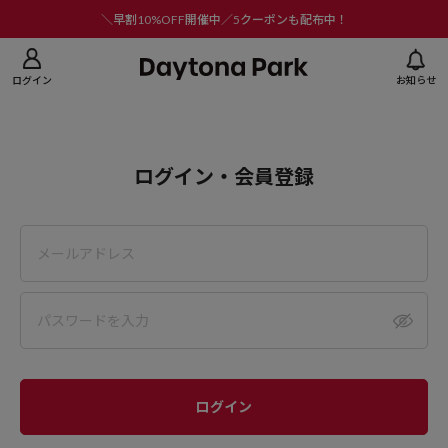
ニューを閉じる
＼早割10%OFF開催中／5クーポンも配布中！
ログイン
お知らせ
ログイン・会員登録