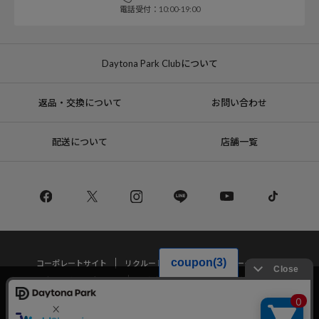
電話受付：10:00-19:00
Daytona Park Clubについて
返品・交換について
お問い合わせ
配送について
店舗一覧
コーポレートサイト
リクルート
サステナブルマークについて
プライバシーポリシー
特定商取引法・古物営業法に基づく表記
当サイトでは利用体験の向上およびコンテンツの最適な提供、トラフィック
の分析を目的としてCookieを使用しています。
サイトの閲覧を継続された場合、Cookieの利用に同意したことものといたし
Copyright © DAYTONA INTERNATIONAL Co.,Ltd All Rights Reserved.