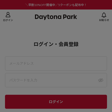
ニューを閉じる
＼早割10%OFF開催中／5クーポンも配布中！
ログイン
お知らせ
ログイン・会員登録