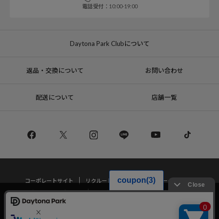
電話受付：10:00-19:00
Daytona Park Clubについて
返品・交換について
お問い合わせ
配送について
店舗一覧
コーポレートサイト
リクルート
サステナブルマークについて
プライバシーポリシー
特定商取引法・古物営業法に基づく表記
当サイトでは利用体験の向上およびコンテンツの最適な提供、トラフィック
の分析を目的としてCookieを使用しています。
サイトの閲覧を継続された場合、Cookieの利用に同意したことものといたし
Copyright © DAYTONA INTERNATIONAL Co.,Ltd All Rights Reserved.