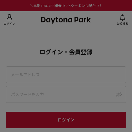
ニューを閉じる
＼早割10%OFF開催中／5クーポンも配布中！
ログイン
お知らせ
ログイン・会員登録