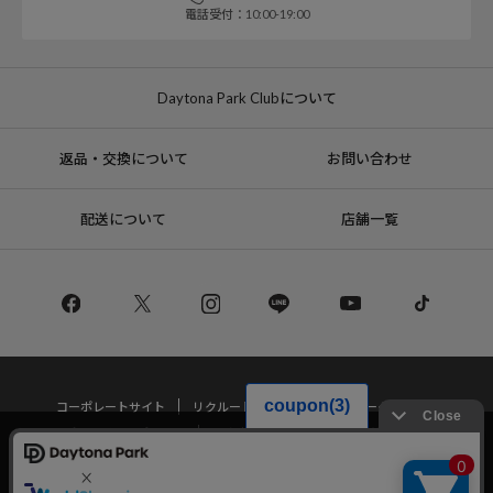
電話受付：10:00-19:00
Daytona Park Clubについて
返品・交換について
お問い合わせ
配送について
店舗一覧
コーポレートサイト
リクルート
サステナブルマークについて
プライバシーポリシー
特定商取引法・古物営業法に基づく表記
当サイトでは利用体験の向上およびコンテンツの最適な提供、トラフィック
の分析を目的としてCookieを使用しています。
サイトの閲覧を継続された場合、Cookieの利用に同意したことものといたし
Copyright © DAYTONA INTERNATIONAL Co.,Ltd All Rights Reserved.