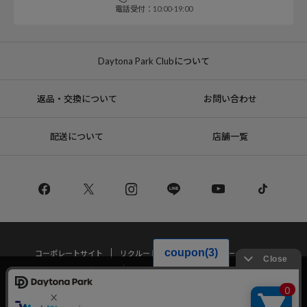
電話受付：10:00-19:00
Daytona Park Clubについて
返品・交換について
お問い合わせ
配送について
店舗一覧
コーポレートサイト
リクルート
サステナブルマークについて
プライバシーポリシー
特定商取引法・古物営業法に基づく表記
当サイトでは利用体験の向上およびコンテンツの最適な提供、トラフィック
の分析を目的としてCookieを使用しています。
サイトの閲覧を継続された場合、Cookieの利用に同意したことものといたし
Copyright © DAYTONA INTERNATIONAL Co.,Ltd All Rights Reserved.