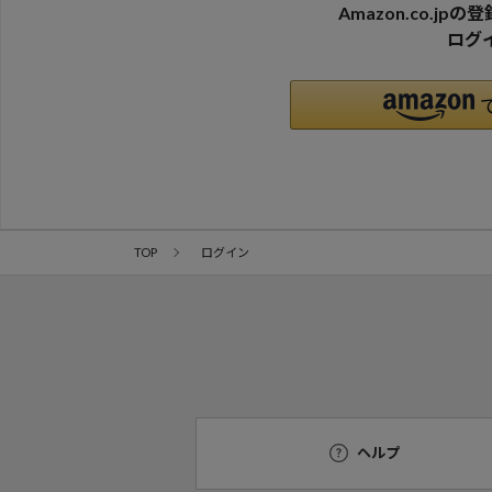
Amazon.co.j
ログ
TOP
ログイン
ヘルプ