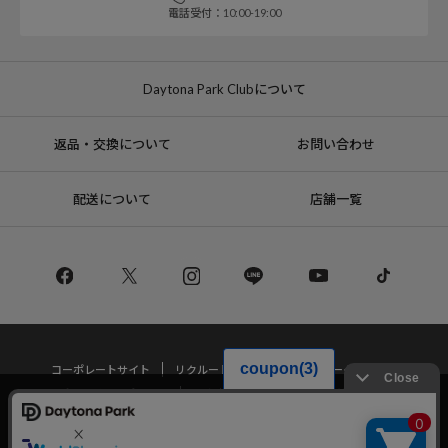
電話受付：10:00-19:00
Daytona Park Clubについて
返品・交換について
お問い合わせ
配送について
店舗一覧
コーポレートサイト
リクルート
サステナブルマークについて
プライバシーポリシー
特定商取引法・古物営業法に基づく表記
当サイトでは利用体験の向上およびコンテンツの最適な提供、トラフィック
の分析を目的としてCookieを使用しています。
サイトの閲覧を継続された場合、Cookieの利用に同意したことものといたし
Copyright © DAYTONA INTERNATIONAL Co.,Ltd All Rights Reserved.