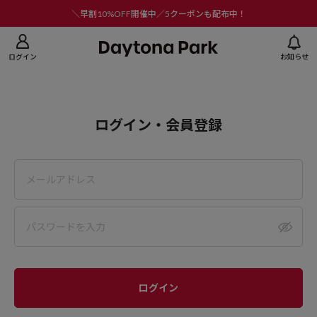
ニューを閉じる
＼早割10%OFF開催中／5クーポンも配布中！
ログイン
お知らせ
ログイン・会員登録