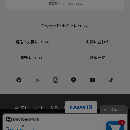
電話受付：10:00-19:00
Daytona Park Clubについて
返品・交換について
お問い合わせ
配送について
店舗一覧
コーポレートサイト
リクルート
サステナブルマークについて
プライバシーポリシー
特定商取引法・古物営業法に基づく表記
当サイトでは利用体験の向上およびコンテンツの最適な提供、トラフィック
の分析を目的としてCookieを使用しています。
サイトの閲覧を継続された場合、Cookieの利用に同意したことものといたし
Copyright © DAYTONA INTERNATIONAL Co.,Ltd All Rights Reserved.