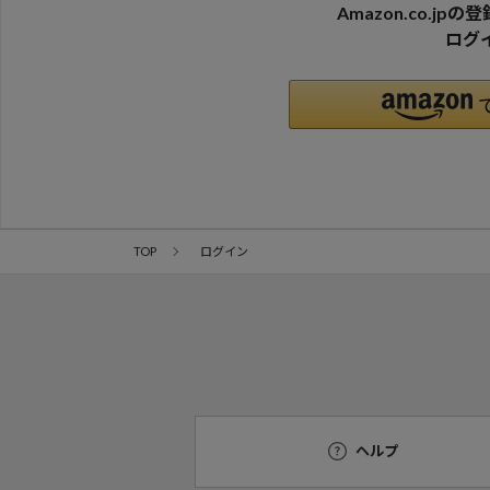
Amazon.co.j
ログ
TOP
ログイン
ヘルプ