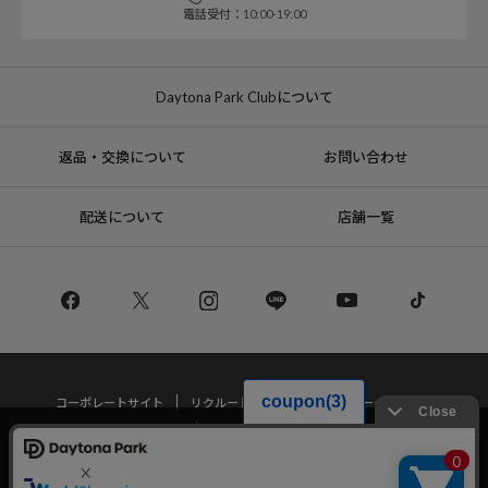
電話受付：10:00-19:00
Daytona Park Clubについて
返品・交換について
お問い合わせ
配送について
店舗一覧
コーポレートサイト
リクルート
サステナブルマークについて
プライバシーポリシー
特定商取引法・古物営業法に基づく表記
当サイトでは利用体験の向上およびコンテンツの最適な提供、トラフィック
の分析を目的としてCookieを使用しています。
サイトの閲覧を継続された場合、Cookieの利用に同意したことものといたし
Copyright © DAYTONA INTERNATIONAL Co.,Ltd All Rights Reserved.