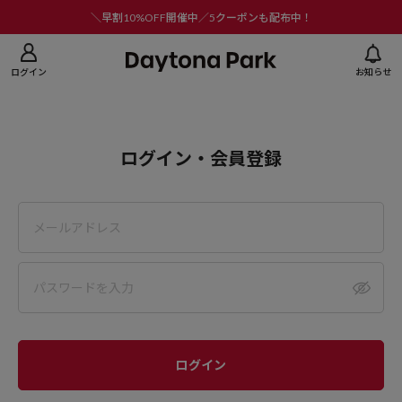
ニューを閉じる
＼早割10%OFF開催中／5クーポンも配布中！
ログイン
お知らせ
ログイン・会員登録