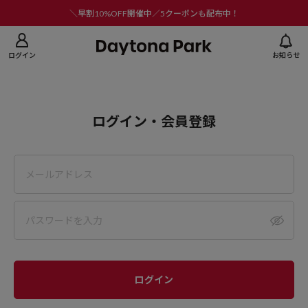
ニューを閉じる
＼早割10%OFF開催中／5クーポンも配布中！
ログイン
お知らせ
ログイン・会員登録