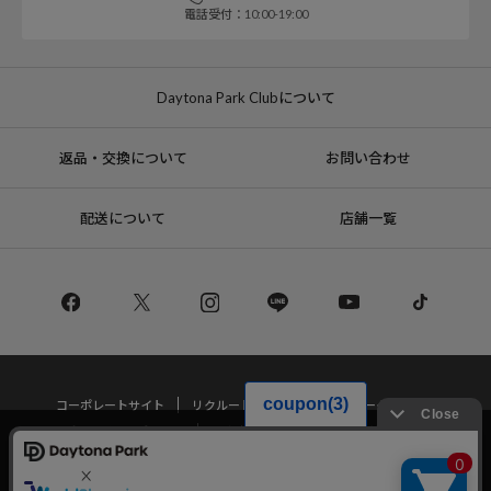
電話受付：10:00-19:00
Daytona Park Clubについて
返品・交換について
お問い合わせ
配送について
店舗一覧
コーポレートサイト
リクルート
サステナブルマークについて
プライバシーポリシー
特定商取引法・古物営業法に基づく表記
当サイトでは利用体験の向上およびコンテンツの最適な提供、トラフィック
の分析を目的としてCookieを使用しています。
サイトの閲覧を継続された場合、Cookieの利用に同意したことものといたし
Copyright © DAYTONA INTERNATIONAL Co.,Ltd All Rights Reserved.