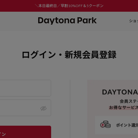
＼本日最終日／早割10%OFF＆5クーポン
ショ
ログイン・新規会員登録