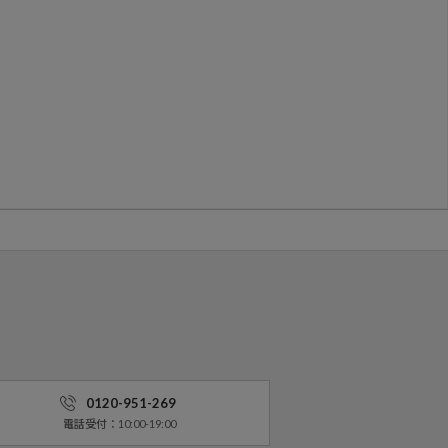
0120-951-269
電話受付：10:00-19:00