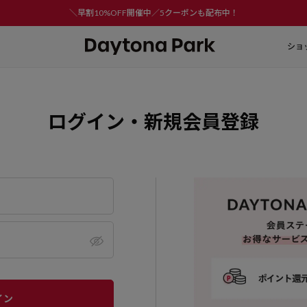
＼早割10%OFF開催中／5クーポンも配布中！
ショ
ログイン・新規会員登録