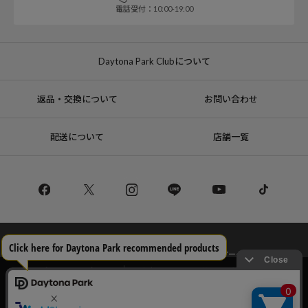
電話受付：10:00-19:00
Daytona Park Clubについて
返品・交換について
お問い合わせ
配送について
店舗一覧
コーポレートサイト
リクルート
サステナブルマークについて
プライバシーポリシー
特定商取引法・古物営業法に基づく表記
当サイトでは利用体験の向上およびコンテンツの最適な提供、トラフィック
の分析を目的としてCookieを使用しています。
サイトの閲覧を継続された場合、Cookieの利用に同意したことものといたし
Copyright © DAYTONA INTERNATIONAL Co.,Ltd All Rights Reserved.