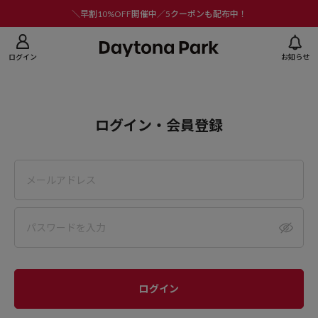
ニューを閉じる
＼早割10%OFF開催中／5クーポンも配布中！
ログイン
お知らせ
ログイン・会員登録