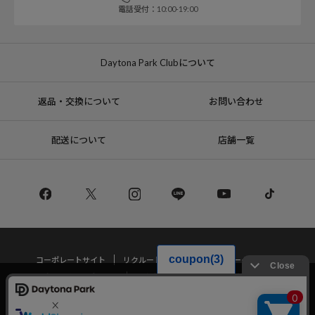
電話受付：10:00-19:00
Daytona Park Clubについて
返品・交換について
お問い合わせ
配送について
店舗一覧
コーポレートサイト
リクルート
サステナブルマークについて
プライバシーポリシー
特定商取引法・古物営業法に基づく表記
当サイトでは利用体験の向上およびコンテンツの最適な提供、トラフィック
の分析を目的としてCookieを使用しています。
サイトの閲覧を継続された場合、Cookieの利用に同意したことものといたし
Copyright © DAYTONA INTERNATIONAL Co.,Ltd All Rights Reserved.