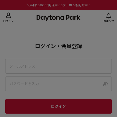
ニューを閉じる
＼早割10%OFF開催中／5クーポンも配布中！
ログイン
お知らせ
ログイン・会員登録