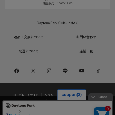
電話受付：10:00-19:00
Daytona Park Clubについて
返品・交換について
お問い合わせ
配送について
店舗一覧
コーポレートサイト
リクルート
サステナブルマークについて
プライバシーポリシー
特定商取引法・古物営業法に基づく表記
当サイトでは利用体験の向上およびコンテンツの最適な提供、トラフィック
の分析を目的としてCookieを使用しています。
サイトの閲覧を継続された場合、Cookieの利用に同意したことものといたし
Copyright © DAYTONA INTERNATIONAL Co.,Ltd All Rights Reserved.