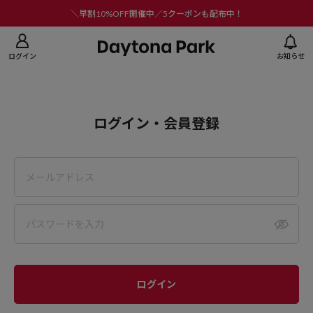
ニューを閉じる
＼早割10%OFF開催中／5クーポンも配布中！
ログイン
お知らせ
ログイン・会員登録