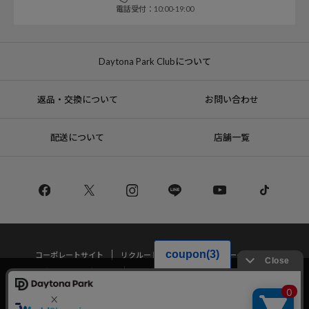
電話受付：10:00-19:00
Daytona Park Clubについて
返品・交換について
お問い合わせ
配送について
店舗一覧
コーポレートサイト
リクルート
サステナブルマークについて
プライバシーポリシー
特定商取引法・古物営業法に基づく表記
当サイトでは利用体験の向上およびコンテンツの最適な提供、トラフィック
の分析を目的としてCookieを使用しています。
サイトの閲覧を継続された場合、Cookieの利用に同意したことものといたし
Copyright © DAYTONA INTERNATIONAL Co.,Ltd All Rights Reserved.