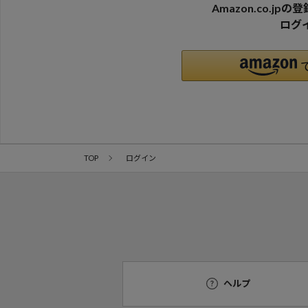
Amazon.co.j
ログ
TOP
ログイン
ヘルプ