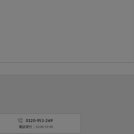
0120-951-269
電話受付：10:00-19:00