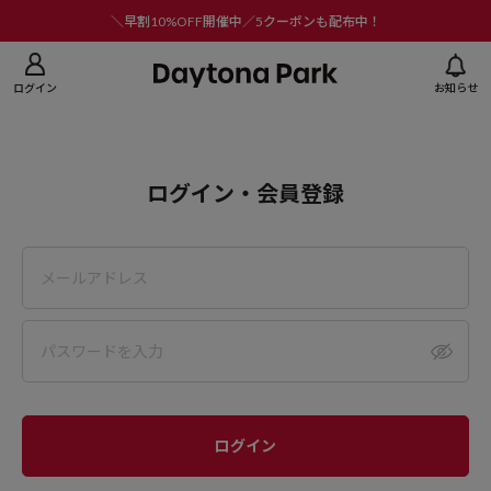
ニューを閉じる
＼早割10%OFF開催中／5クーポンも配布中！
ログイン
お知らせ
ログイン・会員登録