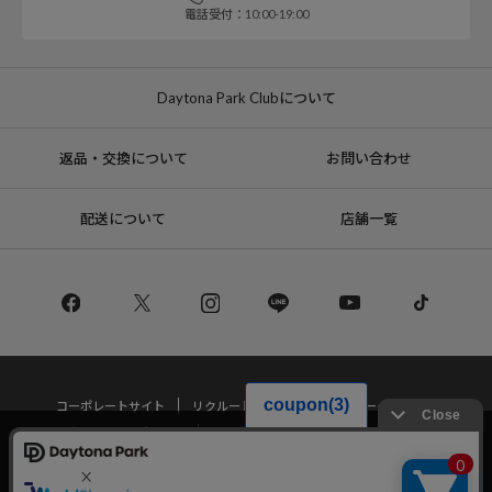
電話受付：10:00-19:00
Daytona Park Clubについて
返品・交換について
お問い合わせ
配送について
店舗一覧
コーポレートサイト
リクルート
サステナブルマークについて
プライバシーポリシー
特定商取引法・古物営業法に基づく表記
当サイトでは利用体験の向上およびコンテンツの最適な提供、トラフィック
の分析を目的としてCookieを使用しています。
サイトの閲覧を継続された場合、Cookieの利用に同意したことものといたし
Copyright © DAYTONA INTERNATIONAL Co.,Ltd All Rights Reserved.