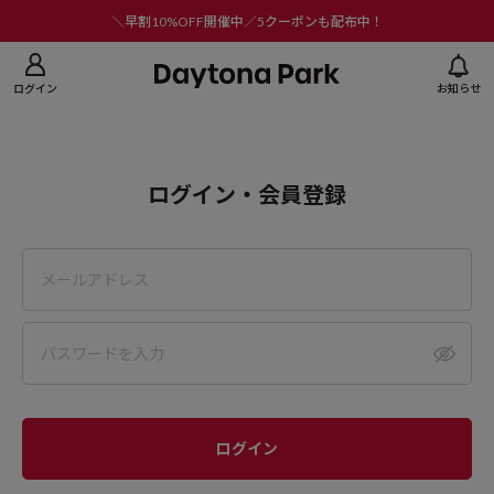
ニューを閉じる
＼早割10%OFF開催中／5クーポンも配布中！
ログイン
お知らせ
ログイン・会員登録