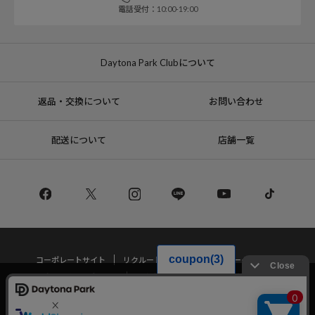
電話受付：10:00-19:00
Daytona Park Clubについて
返品・交換について
お問い合わせ
配送について
店舗一覧
コーポレートサイト
リクルート
サステナブルマークについて
プライバシーポリシー
特定商取引法・古物営業法に基づく表記
当サイトでは利用体験の向上およびコンテンツの最適な提供、トラフィック
の分析を目的としてCookieを使用しています。
サイトの閲覧を継続された場合、Cookieの利用に同意したことものといたし
Copyright © DAYTONA INTERNATIONAL Co.,Ltd All Rights Reserved.