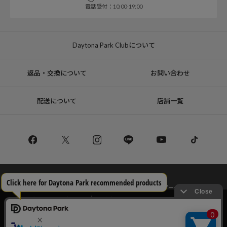
電話受付：10:00-19:00
Daytona Park Clubについて
返品・交換について
お問い合わせ
配送について
店舗一覧
コーポレートサイト
リクルート
サステナブルマークについて
プライバシーポリシー
特定商取引法・古物営業法に基づく表記
当サイトでは利用体験の向上およびコンテンツの最適な提供、トラフィック
の分析を目的としてCookieを使用しています。
サイトの閲覧を継続された場合、Cookieの利用に同意したことものといたし
Copyright © DAYTONA INTERNATIONAL Co.,Ltd All Rights Reserved.