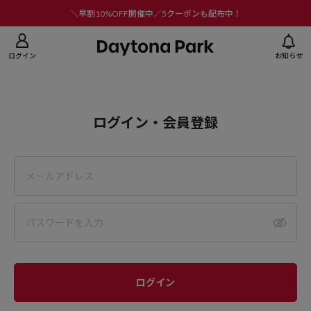
ニューを閉じる
＼早割10%OFF開催中／5クーポンも配布中！
ログイン
お知らせ
ログイン・会員登録