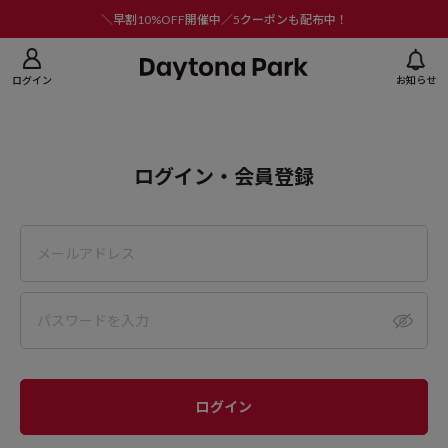
ニューを閉じる
＼早割10%OFF開催中／5クーポンも配布中！
ログイン
お知らせ
ログイン・会員登録