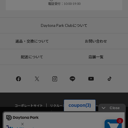
電話受付：10:00-19:00
Daytona Park Clubについて
返品・交換について
お問い合わせ
配送について
店舗一覧
コーポレートサイト
リクルート
サステナブルマークについて
プライバシーポリシー
特定商取引法・古物営業法に基づく表記
当サイトでは利用体験の向上およびコンテンツの最適な提供、トラフィック
の分析を目的としてCookieを使用しています。
サイトの閲覧を継続された場合、Cookieの利用に同意したことものといたし
Copyright © DAYTONA INTERNATIONAL Co.,Ltd All Rights Reserved.