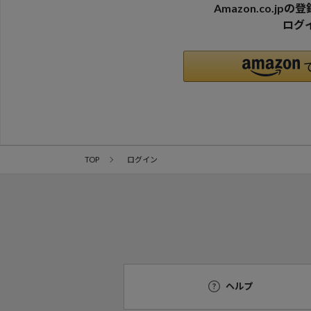
Amazon.co.j
ログ
TOP
ログイン
ヘルプ