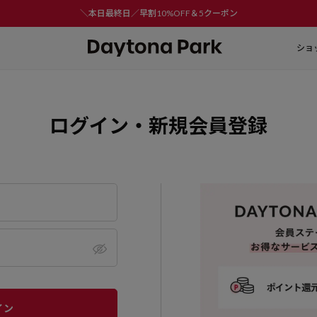
＼本日最終日／早割10%OFF＆5クーポン
ショ
ログイン・新規会員登録