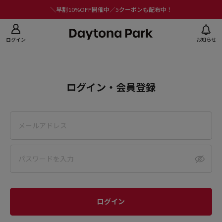
ニューを閉じる
＼早割10%OFF開催中／5クーポンも配布中！
ログイン
お知らせ
ログイン・会員登録