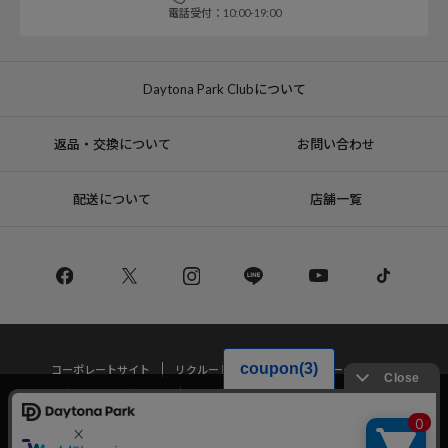
電話受付：10:00-19:00
Daytona Park Clubについて
返品・交換について
お問い合わせ
配送について
店舗一覧
コーポレートサイト
リクルート
サステナブルマークについて
プライバシーポリシー
特定商取引法・古物営業法に基づく表記
当サイトでは利用体験の向上およびコンテンツの最適な提供、トラフィック
の分析を目的としてCookieを使用しています。
サイトの閲覧を継続された場合、Cookieの利用に同意したことものといたし
Copyright © DAYTONA INTERNATIONAL Co.,Ltd All Rights Reserved.