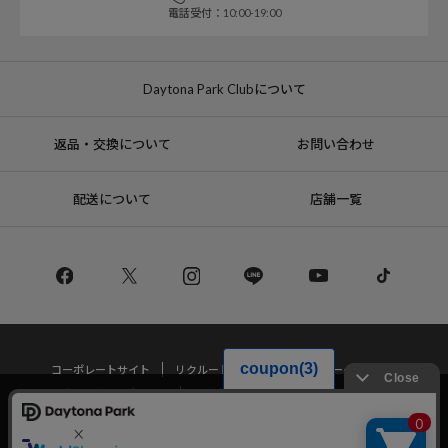
電話受付：10:00-19:00
Daytona Park Clubについて
返品・交換について
お問い合わせ
配送について
店舗一覧
コーポレートサイト
リクルート
サステナブルマークについて
プライバシーポリシー
特定商取引法・古物営業法に基づく表記
当サイトでは利用体験の向上およびコンテンツの最適な提供、トラフィック
の分析を目的としてCookieを使用しています。
サイトの閲覧を継続された場合、Cookieの利用に同意したことものといたし
Copyright © DAYTONA INTERNATIONAL Co.,Ltd All Rights Reserved.