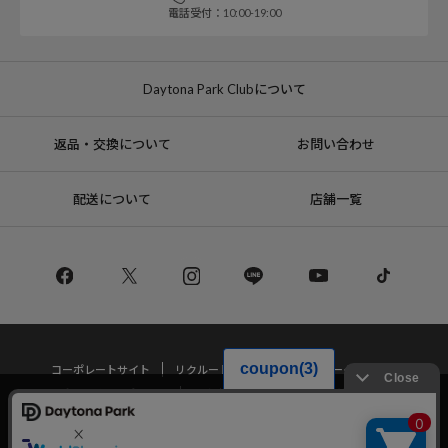
電話受付：10:00-19:00
Daytona Park Clubについて
返品・交換について
お問い合わせ
配送について
店舗一覧
コーポレートサイト
リクルート
サステナブルマークについて
プライバシーポリシー
特定商取引法・古物営業法に基づく表記
当サイトでは利用体験の向上およびコンテンツの最適な提供、トラフィック
の分析を目的としてCookieを使用しています。
サイトの閲覧を継続された場合、Cookieの利用に同意したことものといたし
Copyright © DAYTONA INTERNATIONAL Co.,Ltd All Rights Reserved.