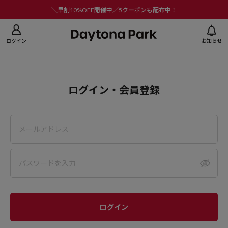
ニューを閉じる
＼早割10%OFF開催中／5クーポンも配布中！
ログイン
お知らせ
ログイン・会員登録