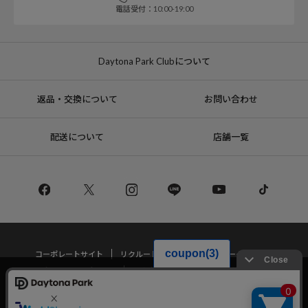
電話受付：10:00-19:00
Daytona Park Clubについて
返品・交換について
お問い合わせ
配送について
店舗一覧
コーポレートサイト
リクルート
サステナブルマークについて
プライバシーポリシー
特定商取引法・古物営業法に基づく表記
当サイトでは利用体験の向上およびコンテンツの最適な提供、トラフィック
の分析を目的としてCookieを使用しています。
サイトの閲覧を継続された場合、Cookieの利用に同意したことものといたし
Copyright © DAYTONA INTERNATIONAL Co.,Ltd All Rights Reserved.