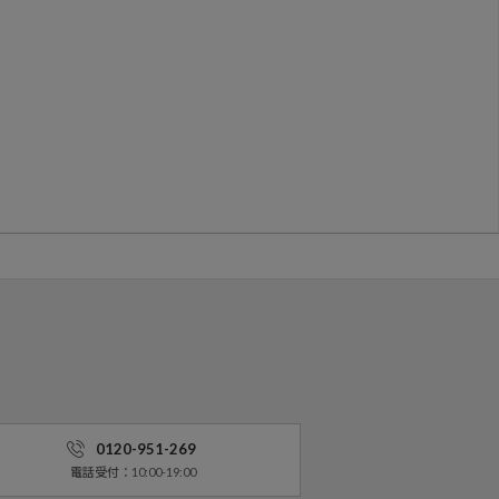
0120-951-269
電話受付：10:00-19:00