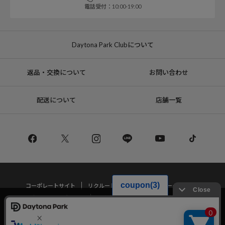
電話受付：10:00-19:00
Daytona Park Clubについて
返品・交換について
お問い合わせ
配送について
店舗一覧
コーポレートサイト
リクルート
サステナブルマークについて
プライバシーポリシー
特定商取引法・古物営業法に基づく表記
当サイトでは利用体験の向上およびコンテンツの最適な提供、トラフィック
の分析を目的としてCookieを使用しています。
サイトの閲覧を継続された場合、Cookieの利用に同意したことものといたし
Copyright © DAYTONA INTERNATIONAL Co.,Ltd All Rights Reserved.