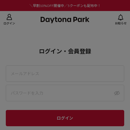
ニューを閉じる
＼早割10%OFF開催中／5クーポンも配布中！
ログイン
お知らせ
ログイン・会員登録