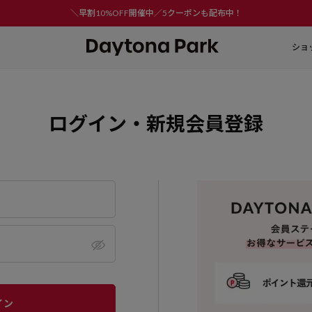
＼早割10%OFF開催中／5クーポンも配布中！
ショ
ログイン・新規会員登録