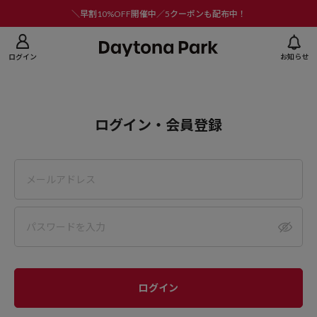
ニューを閉じる
＼早割10%OFF開催中／5クーポンも配布中！
ログイン
お知らせ
ログイン・会員登録