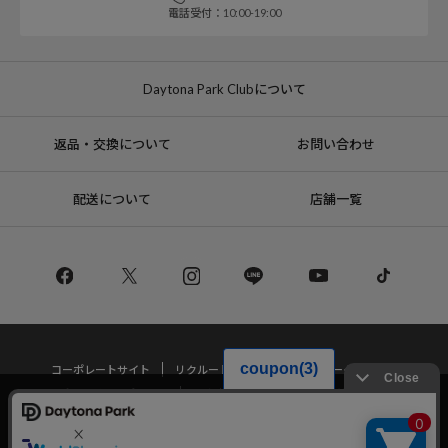
電話受付：10:00-19:00
Daytona Park Clubについて
返品・交換について
お問い合わせ
配送について
店舗一覧
コーポレートサイト
リクルート
サステナブルマークについて
プライバシーポリシー
特定商取引法・古物営業法に基づく表記
当サイトでは利用体験の向上およびコンテンツの最適な提供、トラフィック
の分析を目的としてCookieを使用しています。
サイトの閲覧を継続された場合、Cookieの利用に同意したことものといたし
Copyright © DAYTONA INTERNATIONAL Co.,Ltd All Rights Reserved.