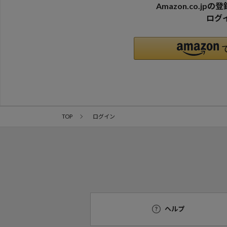
Amazon.co.j
ログ
TOP
ログイン
ヘルプ