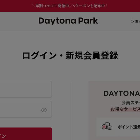
＼早割10%OFF開催中／5クーポンも配布中！
ショ
ログイン・新規会員登録