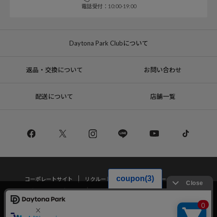
電話受付：10:00-19:00
Daytona Park Clubについて
返品・交換について
お問い合わせ
配送について
店舗一覧
コーポレートサイト
リクルート
サステナブルマークについて
プライバシーポリシー
特定商取引法・古物営業法に基づく表記
当サイトでは利用体験の向上およびコンテンツの最適な提供、トラフィック
の分析を目的としてCookieを使用しています。
サイトの閲覧を継続された場合、Cookieの利用に同意したことものといたし
Copyright © DAYTONA INTERNATIONAL Co.,Ltd All Rights Reserved.