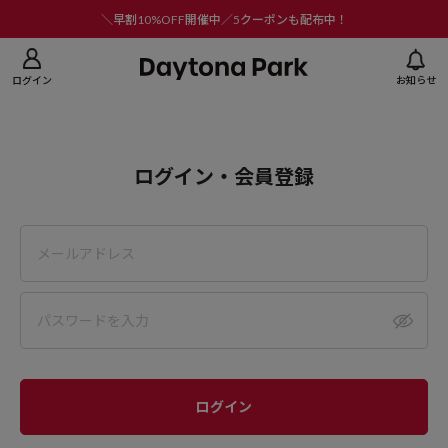
ニューを閉じる
＼早割10%OFF開催中／5クーポンも配布中！
ログイン
お知らせ
ログイン・会員登録