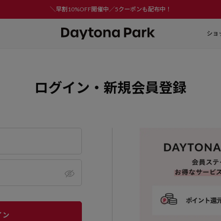
＼早割10%OFF開催中／5クーポンも配布中！
ショ
ログイン・新規会員登録