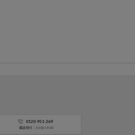
0120-951-269
電話受付：10:00-19:00