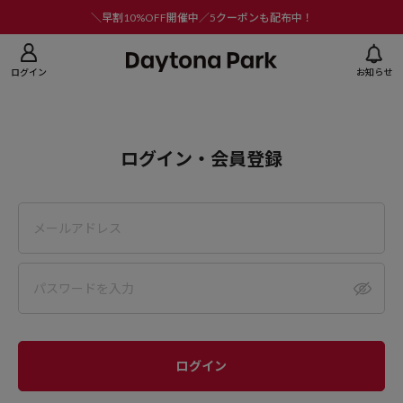
ニューを閉じる
＼早割10%OFF開催中／5クーポンも配布中！
ログイン
お知らせ
ログイン・会員登録