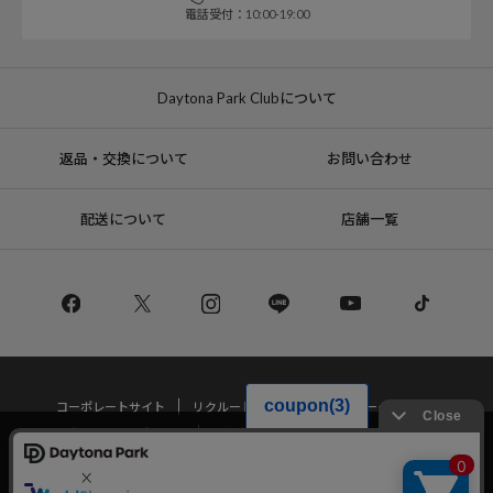
電話受付：10:00-19:00
Daytona Park Clubについて
返品・交換について
お問い合わせ
配送について
店舗一覧
コーポレートサイト
リクルート
サステナブルマークについて
プライバシーポリシー
特定商取引法・古物営業法に基づく表記
当サイトでは利用体験の向上およびコンテンツの最適な提供、トラフィック
の分析を目的としてCookieを使用しています。
サイトの閲覧を継続された場合、Cookieの利用に同意したことものといたし
Copyright © DAYTONA INTERNATIONAL Co.,Ltd All Rights Reserved.