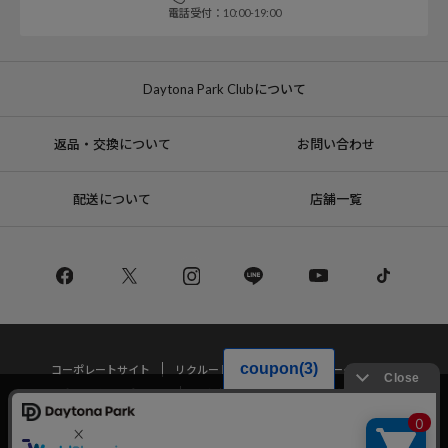
電話受付：10:00-19:00
Daytona Park Clubについて
返品・交換について
お問い合わせ
配送について
店舗一覧
コーポレートサイト
リクルート
サステナブルマークについて
プライバシーポリシー
特定商取引法・古物営業法に基づく表記
当サイトでは利用体験の向上およびコンテンツの最適な提供、トラフィック
の分析を目的としてCookieを使用しています。
サイトの閲覧を継続された場合、Cookieの利用に同意したことものといたし
Copyright © DAYTONA INTERNATIONAL Co.,Ltd All Rights Reserved.