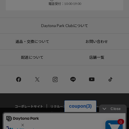
電話受付：10:00-19:00
Daytona Park Clubについて
返品・交換について
お問い合わせ
配送について
店舗一覧
コーポレートサイト
リクルート
サステナブルマークについて
プライバシーポリシー
特定商取引法・古物営業法に基づく表記
当サイトでは利用体験の向上およびコンテンツの最適な提供、トラフィック
の分析を目的としてCookieを使用しています。
サイトの閲覧を継続された場合、Cookieの利用に同意したことものといたし
Copyright © DAYTONA INTERNATIONAL Co.,Ltd All Rights Reserved.