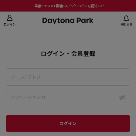
ニューを閉じる
＼早割10%OFF開催中／5クーポンも配布中！
ログイン
お知らせ
ログイン・会員登録