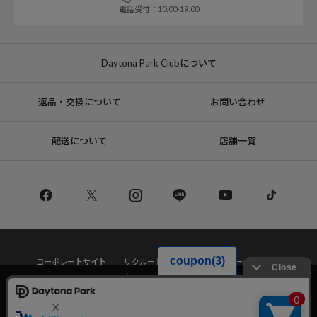
電話受付：10:00-19:00
Daytona Park Clubについて
返品・交換について
お問い合わせ
配送について
店舗一覧
コーポレートサイト
リクルート
サステナブルマークについて
プライバシーポリシー
特定商取引法・古物営業法に基づく表記
当サイトでは利用体験の向上およびコンテンツの最適な提供、トラフィック
の分析を目的としてCookieを使用しています。
サイトの閲覧を継続された場合、Cookieの利用に同意したことものといたし
Copyright © DAYTONA INTERNATIONAL Co.,Ltd All Rights Reserved.