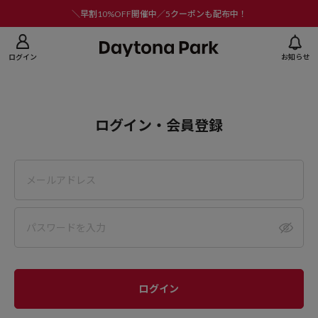
ニューを閉じる
＼早割10%OFF開催中／5クーポンも配布中！
ログイン
お知らせ
ログイン・会員登録