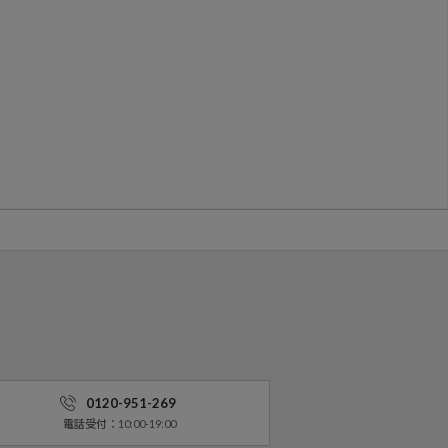
0120-951-269
電話受付：10:00-19:00