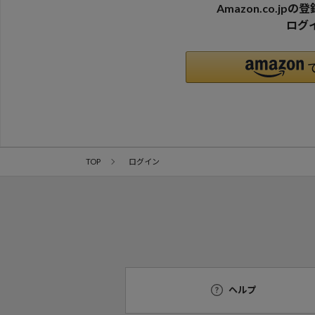
Amazon.co.j
ログ
TOP
ログイン
ヘルプ