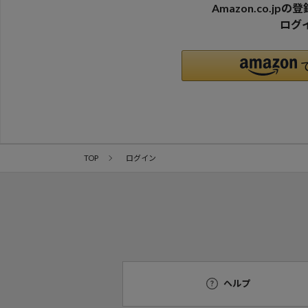
Amazon.co.j
ログ
TOP
ログイン
ヘルプ