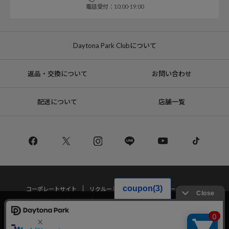
電話受付：10:00-19:00
Daytona Park Clubについて
返品・交換について
お問い合わせ
配送について
店舗一覧
コーポレートサイト
リクルート
サステナブルマークについて
プライバシーポリシー
特定商取引法・古物営業法に基づく表記
当サイトでは利用体験の向上およびコンテンツの最適な提供、トラフィック
の分析を目的としてCookieを使用しています。
サイトの閲覧を継続された場合、Cookieの利用に同意したことものといたし
Copyright © DAYTONA INTERNATIONAL Co.,Ltd All Rights Reserved.