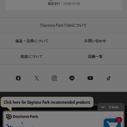
電話受付：10:00-19:00
Daytona Park Clubについて
返品・交換について
お問い合わせ
配送について
店舗一覧
コーポレートサイト
リクルート
サステナブルマークについて
プライバシーポリシー
特定商取引法・古物営業法に基づく表記
当サイトでは利用体験の向上およびコンテンツの最適な提供、トラフィック
の分析を目的としてCookieを使用しています。
サイトの閲覧を継続された場合、Cookieの利用に同意したことものといたし
Copyright © DAYTONA INTERNATIONAL Co.,Ltd All Rights Reserved.