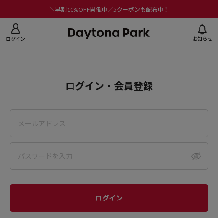
ニューを閉じる
＼早割10%OFF開催中／5クーポンも配布中！
ログイン
お知らせ
ログイン・会員登録