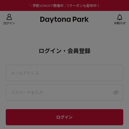
ニューを閉じる
＼早割10%OFF開催中／5クーポンも配布中！
ログイン
お知らせ
ログイン・会員登録