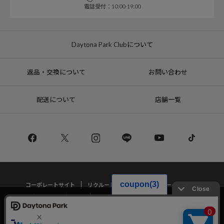
電話受付：10:00-19:00
Daytona Park Clubについて
返品・交換について
お問い合わせ
配送について
店舗一覧
コーポレートサイト
リクルート
サステナブルマークについて
プライバシーポリシー
特定商取引法・古物営業法に基づく表記
当サイトでは利用体験の向上およびコンテンツの最適な提供、トラフィック
の分析を目的としてCookieを使用しています。
サイトの閲覧を継続された場合、Cookieの利用に同意したことものといたし
Copyright © DAYTONA INTERNATIONAL Co.,Ltd All Rights Reserved.