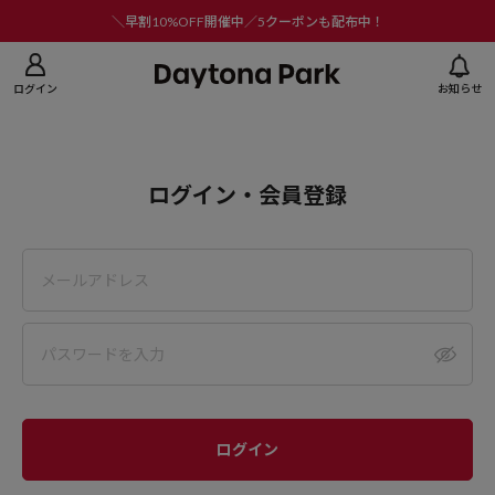
ニューを閉じる
＼早割10%OFF開催中／5クーポンも配布中！
ログイン
お知らせ
ログイン・会員登録