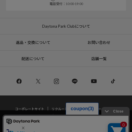
電話受付：10:00-19:00
Daytona Park Clubについて
返品・交換について
お問い合わせ
配送について
店舗一覧
コーポレートサイト
リクルート
サステナブルマークについて
プライバシーポリシー
特定商取引法・古物営業法に基づく表記
当サイトでは利用体験の向上およびコンテンツの最適な提供、トラフィック
の分析を目的としてCookieを使用しています。
サイトの閲覧を継続された場合、Cookieの利用に同意したことものといたし
Copyright © DAYTONA INTERNATIONAL Co.,Ltd All Rights Reserved.