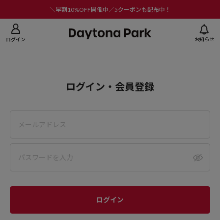
ニューを閉じる
＼早割10%OFF開催中／5クーポンも配布中！
ログイン
お知らせ
ログイン・会員登録