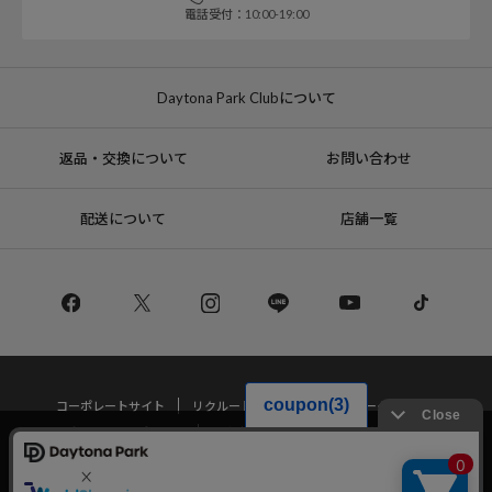
電話受付：10:00-19:00
Daytona Park Clubについて
返品・交換について
お問い合わせ
配送について
店舗一覧
コーポレートサイト
リクルート
サステナブルマークについて
プライバシーポリシー
特定商取引法・古物営業法に基づく表記
当サイトでは利用体験の向上およびコンテンツの最適な提供、トラフィック
の分析を目的としてCookieを使用しています。
サイトの閲覧を継続された場合、Cookieの利用に同意したことものといたし
Copyright © DAYTONA INTERNATIONAL Co.,Ltd All Rights Reserved.